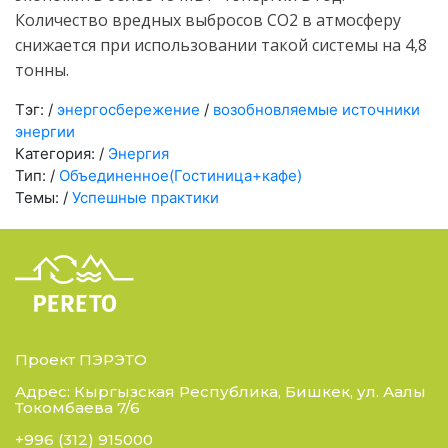
Количество вредных выбросов СО2 в атмосферу
снижается при использовании такой системы на 4,8
тонны.
Тэг:
/
энергосбережение
/
возобновляемые источники
энергии
Категория:
/
Энергия
Тип:
/
Объединенное(Гостиница+кафе)
Темы:
/
Успешные практики
Проект ПЭРЭТО
Адрес: Кыргызская Республика, Бишкек, ул. Аалы
Токомбаева 7/6
+996 (312) 915000