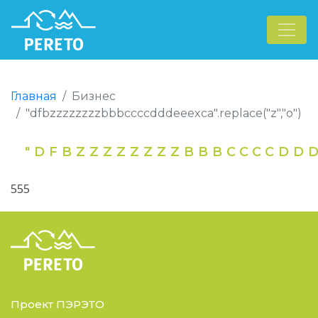
Главная
Бизнес
"dfbzzzzzzzzbbbccccdddeeexca".replace("z","o")
"DFBZZZZZZZZBBBCCCCDDDE
555
Проект ПЭРЭТО