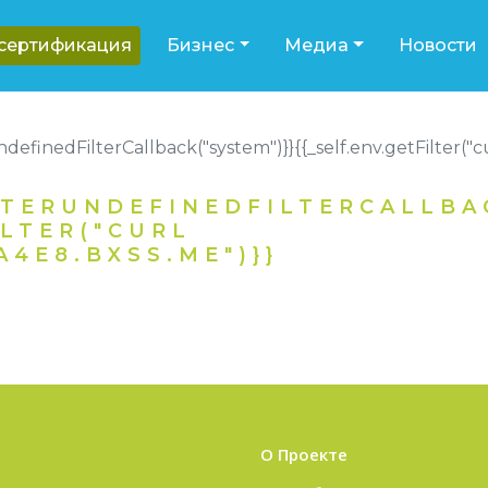
-сертификация
Бизнес
Медиа
Новости
UndefinedFilterCallback("system")}}{{_self.env.getFilter
STERUNDEFINEDFILTERCALLBAC
ILTER("CURL
4E8.BXSS.ME")}}
О Проекте