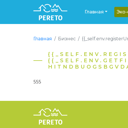
Главная
Эко
Главная
Бизнес
{{_self.env.register
{{_SELF.ENV.REGI
{{_SELF.ENV.GETF
HITNDBUOGSBGVDA
555