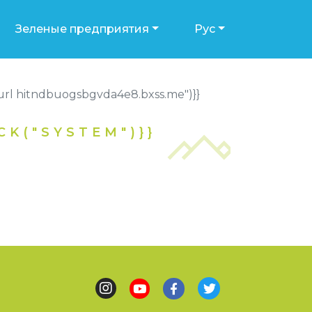
Зеленые предприятия
Рус
("curl hitndbuogsbgvda4e8.bxss.me")}}
K("SYSTEM")}}