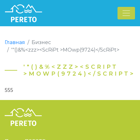
Главная
Бизнес
'"()&%<zzz><ScRiPt >MOwp(9724)</ScRiPt>
'"()&%<ZZZ><SCRIPT
>MOWP(9724)</SCRIPT>
555