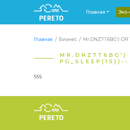
Главная
Эко
Главная
Бизнес
Mr.DNZ7T6BG') OR 
MR.DNZ7T6BG') 
PG_SLEEP(15))--
555