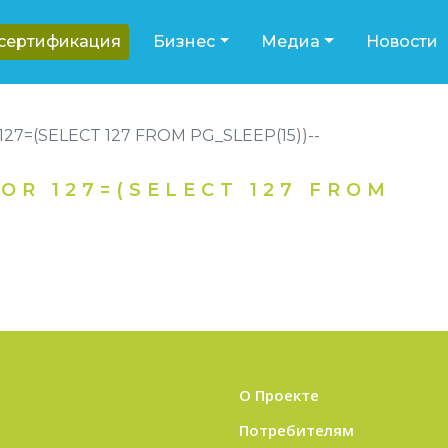
-сертификация
Бизнес
Медиа
Новости
127=(SELECT 127 FROM PG_SLEEP(15))--
OR 127=(SELECT 127 FROM
О Проекте
Потребителям