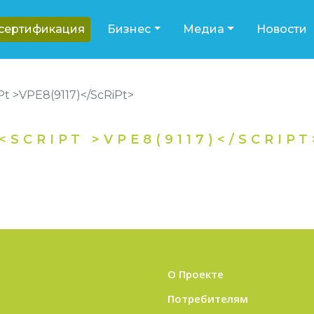
-сертификация
Бизнес
Медиа
Новости
Pt >VPE8(9117)</ScRiPt>
<SCRIPT >VPE8(9117)</SCRIPT
О Проекте
Потребителям