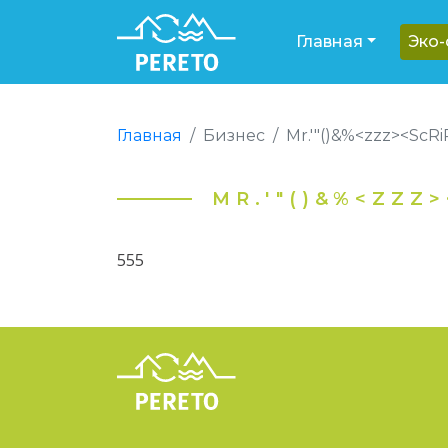
Главная
Эко
Главная
Бизнес
Mr.'"()&%<zzz><ScRi
MR.'"()&%<ZZZ>
555