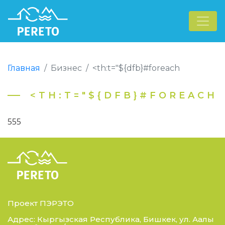
Главная
Бизнес
<th:t="${dfb}#foreach
<TH:T="${DFB}#FOREACH
555
Проект ПЭРЭТО
Адрес: Кыргызская Республика, Бишкек, ул. Аалы