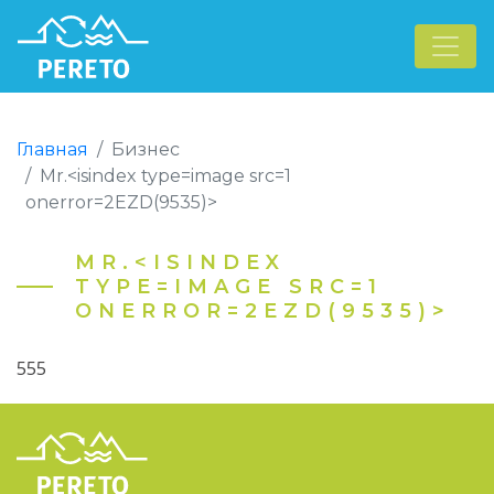
Главная
Бизнес
Mr.<isindex type=image src=1
onerror=2EZD(9535)>
MR.<ISINDEX
TYPE=IMAGE SRC=1
ONERROR=2EZD(9535)>
555