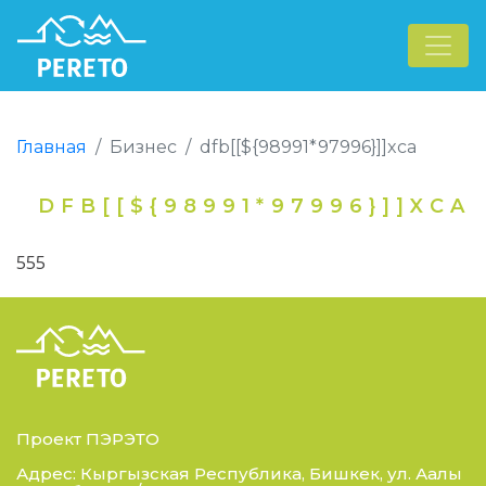
Главная
Бизнес
dfb[[${98991*97996}]]xca
DFB[[${98991*97996}]]XCA
555
Проект ПЭРЭТО
Адрес: Кыргызская Республика, Бишкек, ул. Аалы