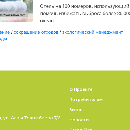
Отель на 100 номеров, использующий 
помочь избежать выброса более 86 000
океан.
ение
/
сокращение отходов
/
экологический менеджмент
оды
О Проекте
Потребителям
Бизнес
 ул. Аалы Токомбаева 7/6
Новости
Green Tips