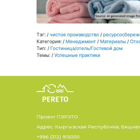
Тэг:
/
чистое производство
/
ресурсосбереж
Категория:
/
Менеджмент
/
Материалы
/
Отх
Тип:
/
Гостиница/отель/Гостевой дом
Темы:
/
Успешные практики
Проект ПЭРЭТО
Адрес: Кыргызская Республика, Бишкек,
+996 (312) 915000