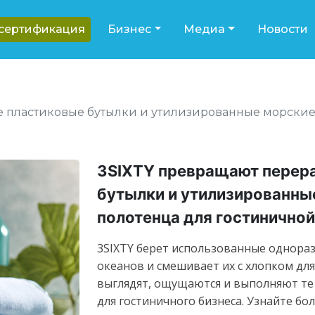
-сертификация
Бизнес
Медиа
Новости
 пластиковые бутылки и утилизированные морские 
3SIXTY превращают перер
бутылки и утилизированны
полотенца для гостиничной
3SIXTY берет использованные однораз
океанов и смешивает их с хлопком дл
выглядят, ощущаются и выполняют те
для гостиничного бизнеса. Узнайте бо