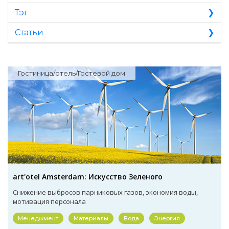
Тэг
Статьи
Гостиница/отель/Гостевой дом
art'otel Amsterdam: Искусство Зеленого
Снижение выбросов парниковых газов, экономия воды,
мотивация персонала
Менеджмент
Материалы
Вода
Энергия