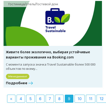
Гостиница/отель/Гостевой дом
Живите более экологично, выбирая устойчивые
варианты проживания на Booking.com
С момента запуска значка Travel Sustainable более 500 000
объектов по всему...
Менеджмент
Подробнее
«
4
5
6
7
8
9
10
11
12