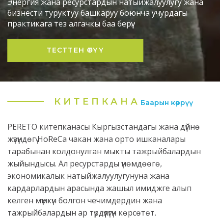
Энергия жана ресурстардын натыйжалуулугу жана
бизнести туруктуу башкаруу боюнча учурдагы
практикага тез алгачкы баа берүү.
ТЕСТТЕН ӨТҮҮ
КИТЕПКАНА
Баарын көррүү
PERETO китепканасы Кыргызстандагы жана дүйнө
жүзүндөгү HoReCa чакан жана орто ишканалары
тарабынан колдонулган мыкты тажрыйбалардын
жыйындысы. Ал ресурстарды үнөмдөөгө,
экономикалык натыйжалуулугунуна жана
кардарлардын арасында жашыл имиджге алып
келген мүмкүн болгон чечимдердин жана
тажрыйбалардын ар түрдүүлүгүн көрсөтөт.