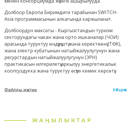
менен консорциумда жүзөгө ашырылууда.
Долбоор Европа Биримдиги тарабынан SWITCH-
Asia программасынын алкагында каржыланат.
Долбоордун максаты - Кыргызстандын туризм
секторундагы чакан жана орто ишканалар (ЧОИ)
арасында туруктуу өндүрүштү жана керектөөнү (ТӨК),
жана электр кубатынын натыйжалуулугунун жана
ресурстардын натыйжалуулугунун (ЭРН)
практикасын илгерилетүү аркылуу энергетикалык
коопсуздукка жана туруктуу өсүүгө көмөк көрсөтүү.
Файлды жүктөө
Көбүрөөк
ЖАҢЫЛЫКТАР