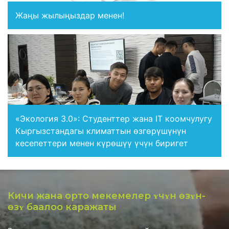
Жаңы жылыңыздар менен!
«Экология 3.0»: Студенттер жана IT коомчулугу
Кыргызстандагы климаттын өзгөрүшүнүн
кесепеттери менен күрөшүү үчүн биригет
Кичи жана орто мекемелер ʏчʏн ѳзʏн-
ѳзʏ баалоо каражаты