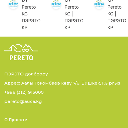
Mr.
Mr.
Mr.
Pereto
Pereto
Pereto
KG |
KG |
KG |
ПЭРЭТО
ПЭРЭТО
ПЭРЭТО
КР
КР
КР
ПЭРЭТО долбоору
Адрес: Аалы Токомбаев көчөсү 7/6, Бишкек, Кыргыз
+996 (312) 915000
pereto@auca.kg
О Проекте