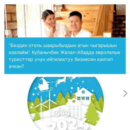
“Биздин отель шаарыбыздын атын чыгарышын
каалайм”. Кубанычбек Жалал-Абадда европалык
туристтер үчүн ийгиликтүү бизнесин кантип
ачкан?