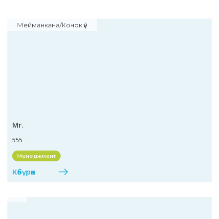
Мейманкана/Конок үй
Mr.
555
Менеджмент
Көбүрөөк