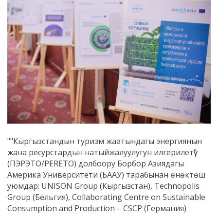
""Кыргызстандын туризм жаатындагы энергиянын
жана ресурстардын натыйжалуулугун илгерилетүү"
(ПЭРЭТО/PERETO) долбоору Борбор Азиядагы
Америка Университети (БААУ) тарабынан өнөктөш
уюмдар: UNISON Group (Кыргызстан), Technopolis
Group (Бельгия), Collaborating Centre on Sustainable
Consumption and Production – СSCP (Германия)